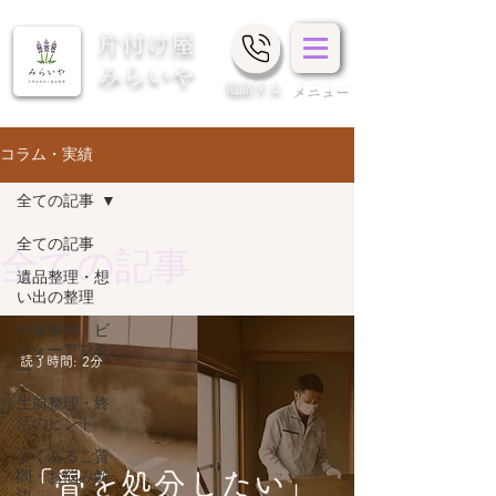
片付け屋
みらいや
​電話する
メニュー
コラム・実績
全ての記事
全ての記事
全ての記事
遺品整理・想
い出の整理
作業事例・ビ
フォーアフタ
読了時間: 2分
ー
生前整理・終
活のヒント
よくあるご質
「畳を処分したい」
問・お悩み解