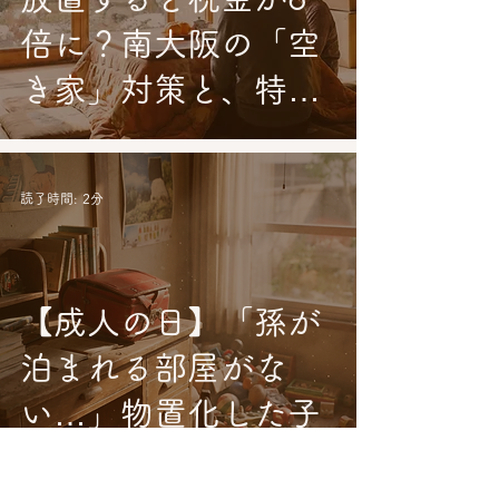
倍に？南大阪の「空
き家」対策と、特定
空家にならないため
のポイント
読了時間: 2分
【成人の日】「孫が
泊まれる部屋がな
い…」物置化した子
供部屋の片付け・学