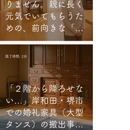
りません。親に長く
元気でいてもらうた
めの、前向きな「生
前整理」の話。
読了時間: 2分
「２階から降ろせな
い…」岸和田・堺市
での婚礼家具（大型
タンス）の搬出事