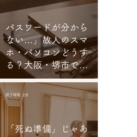
パスワードが分から
ない…」故人のスマ
ホ・パソコンどうす
る？大阪・堺市での
デジタル遺品整理と
データ消去
読了時間: 2分
「死ぬ準備」じゃあ