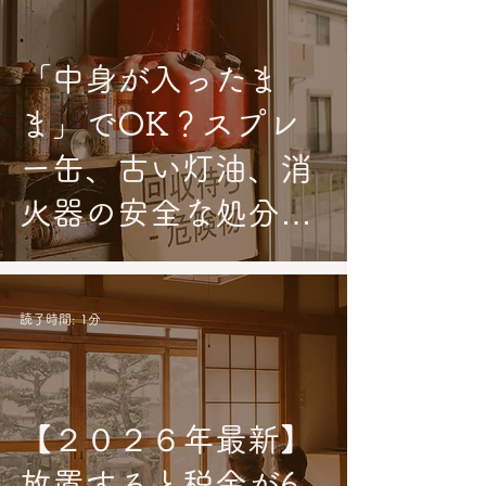
「中身が入ったま
ま」でOK？スプレ
ー缶、古い灯油、消
火器の安全な処分方
法｜岸和田・みらい
や
読了時間: 1分
【２０２６年最新】
放置すると税金が6