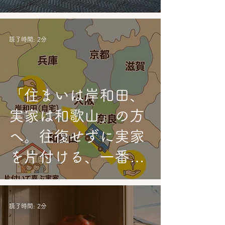
例。廊下が狭くても
大丈夫ですか？
読了時間: 2分
「住まいは岸和田、
実家は和歌山」の方
へ。往復せずに実家
を片付ける、一番賢
い方法教えます。
読了時間: 2分