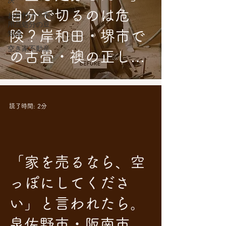
決
自分で切るのは危
お片付け・不
用品処分の豆
険？岸和田・堺市で
知識
空き家不動産
の古畳・襖の正しい
捨て方と、寿命のサ
イン
読了時間: 2分
「家を売るなら、空
っぽにしてくださ
い」と言われたら。
泉佐野市・阪南市で