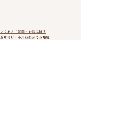
よくあるご質問・お悩み解決
お片付け・不用品処分の豆知識
生前整理・終活のヒント
すべて表示
最新記事