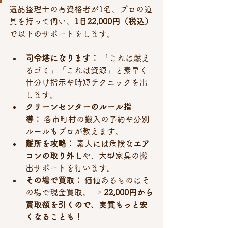
遺品整理士の有資格者が1名、プロの道
具を持って伺い、
1日22,000円（税込）
で以下のサポートをします。
司令塔になります：
 「これは燃え
るゴミ」「これは資源」と素早く
仕分け指示や時短テクニックを出
します。
クリーンセンターのルール指
導：
 各市町村の搬入の予約や分別
ルールもプロが教えます。
難所を攻略：
 素人には危険な
エア
コンの取り外し
や、大型家具の搬
出サポートを行います。
その場で買取：
 価値あるものはそ
の場で現金買取。 → 
22,000円から
買取額を引くので、実質もっと安
くなることも！