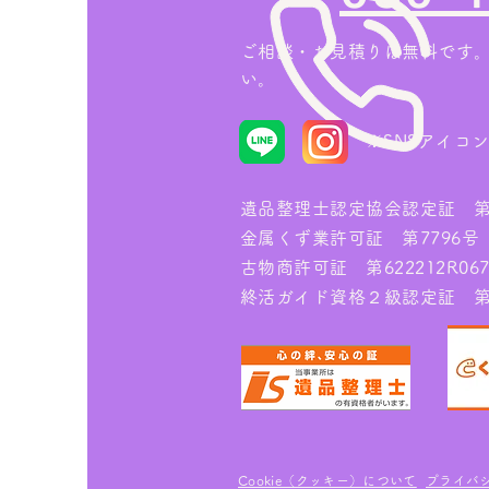
ご相談・お見積りは無料です
い。
※
SNSアイコ
遺品整理士認定協会認定証 第IS
金属くず業許可証 第7796号
古物商許可証 第622212R067
終活ガイド資格２級認定証 第00
Cookie（クッキー）について
プライバ