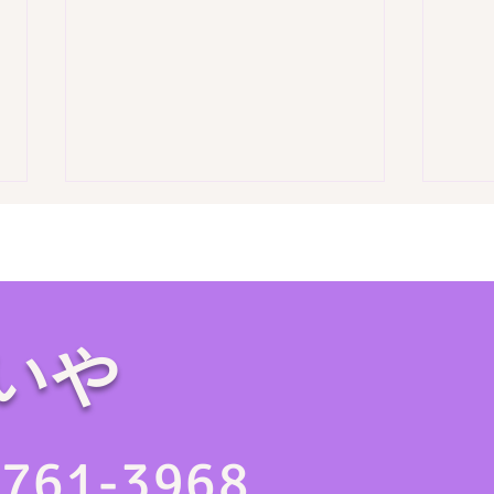
いや
【お盆の帰省時に要チェッ
【作
ク】実家の片付けは親族が集
6L
4761-3968
まる今がチャンス！
2日