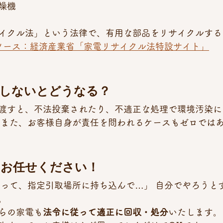
燥機
イクル法」という法律で、有用な部品をリサイクルする
ソース：経済産業省「家電リサイクル法特設サイト」
分しないとどうなる？
渡すと、不法投棄されたり、不適正な処理で環境汚染に
 また、お客様自身が責任を問われるケースもゼロでは
にお任せください！
。
らの家電も
法令に従って適正に回収・処分
いたします。