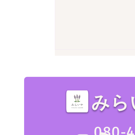
みら
家の売却・不動産査定前に！
空き家の「残置物撤去」で損
080-
をしない業者の選び方