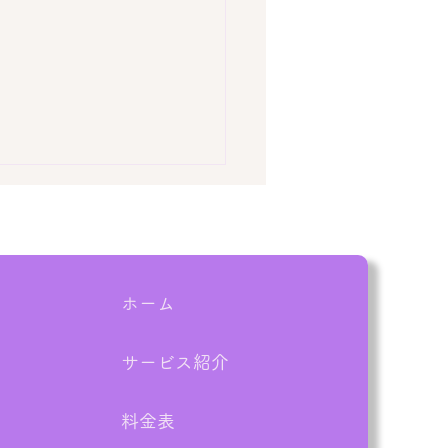
ホーム
サービス紹介
業実績：泉南郡熊取町】
DK解体前の残置物撤去！
料金表
予定の作業を1日で完了