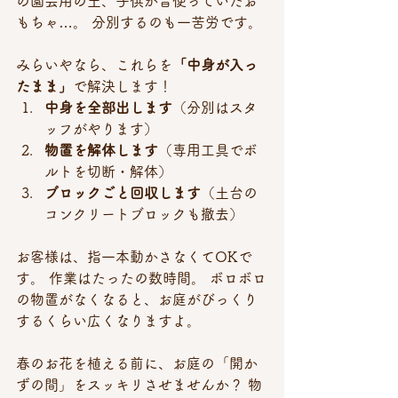
の園芸用の土、子供が昔使っていたお
もちゃ…。 分別するのも一苦労です。
みらいやなら、これらを
「中身が入っ
たまま」
で解決します！
中身を全部出します
（分別はスタ
ッフがやります）
物置を解体します
（専用工具でボ
ルトを切断・解体）
ブロックごと回収します
（土台の
コンクリートブロックも撤去）
お客様は、指一本動かさなくてOKで
す。 作業はたったの数時間。 ボロボロ
の物置がなくなると、お庭がびっくり
するくらい広くなりますよ。
春のお花を植える前に、お庭の「開か
ずの間」をスッキリさせませんか？ 物