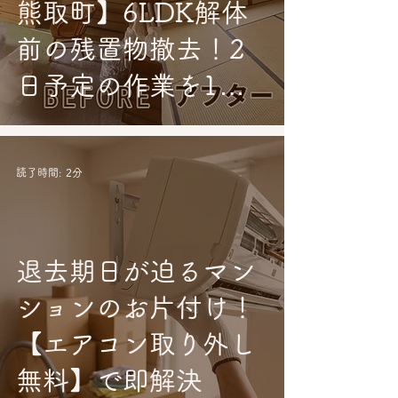
熊取町】6LDK解体
前の残置物撤去！2
日予定の作業を1日
で完了
読了時間: 2分
退去期日が迫るマン
ションのお片付け！
【エアコン取り外し
無料】で即解決