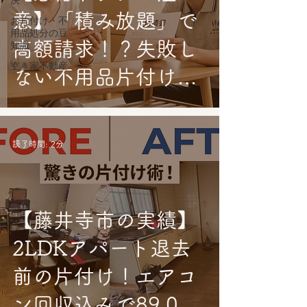
決
意】「積み放題」で
お片付け・不
用品処分の豆
高額請求！？失敗し
知識
空き家不動産
ない不用品片付け業
者の選び方
読了時間: 2分
【藤井寺市の実績】
2LDKアパート退去
前の片付け！エアコ
ン回収込みで89,000