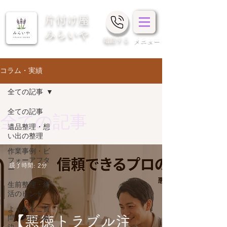
片付け屋
みらいや
​電話する
メニュー
コラム・実績
全ての記事
全ての記事
全ての記事
遺品整理・想
い出の整理
作業事例・ビ
フォーアフタ
読了時間: 2分
ー
生前整理・終
活のヒント
よくあるご質
【悪徳トラブル注
問・お悩み解