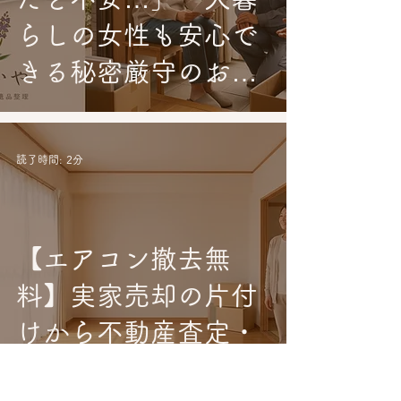
らしの女性も安心で
きる秘密厳守のお片
付け
読了時間: 2分
【エアコン撤去無
料】実家売却の片付
けから不動産査定・
解体までワンストッ