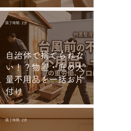
読了時間: 2分
自治体で捨てられな
い！？物置・庭の大
量不用品を一括お片
付け
読了時間: 2分