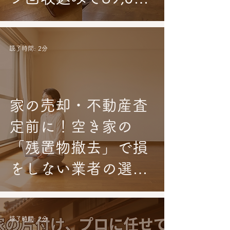
円（追加料金なし）
読了時間: 2分
家の売却・不動産査
定前に！空き家の
「残置物撤去」で損
をしない業者の選び
方
読了時間: 2分