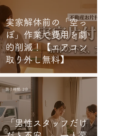
実家解体前の「空っ
ぽ」作業で費用を劇
的削減！【エアコン
取り外し無料】
読了時間: 2分
「男性スタッフだけ
だと不安…」一人暮