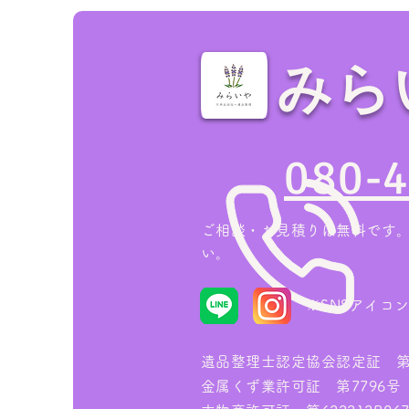
みら
【藤井寺市の実績】2LDKア
パート退去前の片付け！エア
080-
コン回収込みで89,000円
（追加料金なし）
ご相談・お見積りは無料です
い。
※
SNSアイコ
遺品整理士認定協会認定証 第IS
金属くず業許可証 第7796号