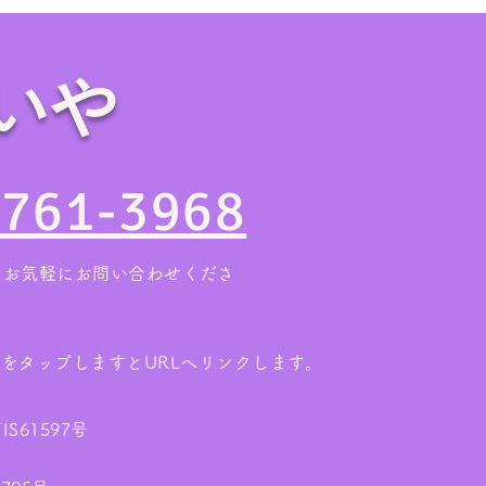
いや
家の売却・不動産査定前に！
【お
空き家の「残置物撤去」で損
ク】
4761-3968
をしない業者の選び方
まる
。お気軽にお問い合わせくださ
ンをタップしますとURLへリンクします。
61597号