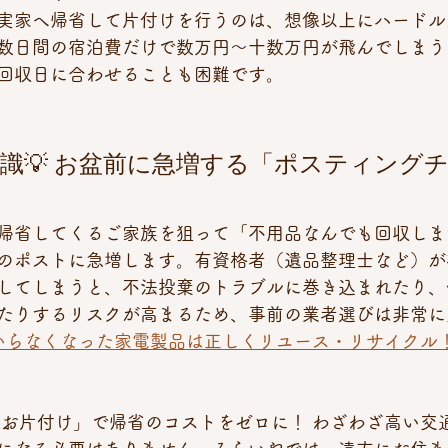
実家へ帰省して片付けを行うのは、想像以上にハードル
数日間の宿泊費だけで数万円〜十数万円が飛んでしまう
回収日に合わせることも困難です。
識💡 お盆前に急増する「ポスティング
帰省してくるご家族を狙って「不用品なんでも回収しま
のポストに急増します。有資格者（遺品整理士など）が
してしまうと、不法投棄のトラブルに巻き込まれたり、
たりするリスクが高まるため、事前の業者選びは非常に
いらなくなった家電製品は正しくリユース・リサイクル
隔お片付け」で帰省のコストをゼロに！ わざわざ高い交