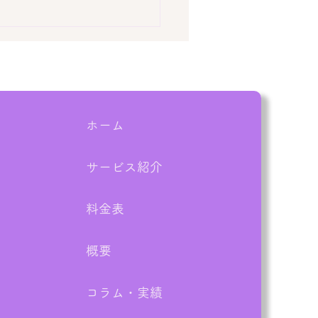
ホーム
サービス紹介
盆の帰省時に要チェッ
実家の片付けは親族が集
料金表
今がチャンス！
概要
コラム・実績