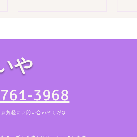
いや
家の売却・不動産査定前に！
【お
空き家の「残置物撤去」で損
ク】
4761-3968
をしない業者の選び方
まる
。お気軽にお問い合わせくださ