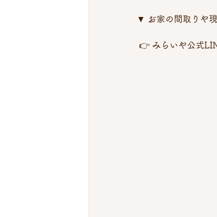
▼ お家の間取りや
 👉 みらいや公式L