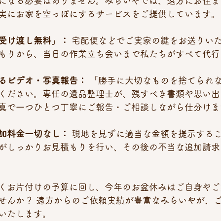
になる必要はありません。みらいやでは、遠方にお住ま
実にお家を空っぽにするサービスをご提供しています。
受け渡し無料」：
 宅配便などでご実家の鍵をお送りい
もりから、当日の作業立ち会いまで私たちがすべて代行
るビデオ・写真報告：
 「勝手に大切なものを捨てられ
ください。専任の遺品整理士が、残すべき書類や思い出の
真で一つひとつ丁寧にご報告・ご相談しながら仕分けま
加料金一切なし：
 現地を見ずに適当な金額を提示する
がしっかりお見積もりを行い、その後の不当な追加請求
くお片付けの予算に回し、今年のお盆休みはご自身やご
せんか？ 遠方からのご依頼実績が豊富なみらいやが、
いたします。