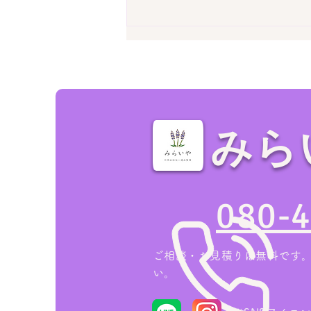
みら
【藤井寺市の実績】2LDKア
パート退去前の片付け！エア
080-
コン回収込みで89,000円
（追加料金なし）
ご相談・お見積りは無料です
い。