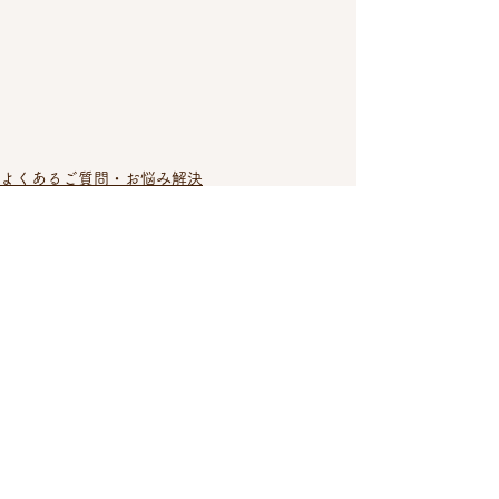
よくあるご質問・お悩み解決
お片付け・不用品処分の豆知識
すべて表示
最新記事