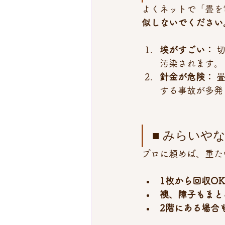
よくネットで「畳を
似しないでください
埃がすごい：
 
汚染されます。
針金が危険：
 
する事故が多発
■ みらいや
プロに頼めば、重た
1枚から回収OK
襖、障子もまと
2階にある場合