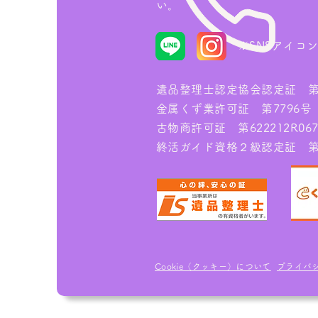
い。
※
SNSアイコ
遺品整理士認定協会認定証 第IS
金属くず業許可証 第7796号
古物商許可証 第622212R067
終活ガイド資格２級認定証 第00
Cookie（クッキー）について
プライバ