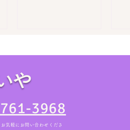
いや
【お盆の帰省時に要チェッ
【作
ク】実家の片付けは親族が集
6L
4761-3968
まる今がチャンス！
2日
。お気軽にお問い合わせくださ