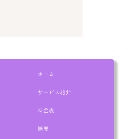
ホーム
サービス紹介
業実績：泉南郡熊取町】
DK解体前の残置物撤去！
料金表
予定の作業を1日で完了
概要