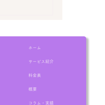
ホーム
サービス紹介
業実績：泉南郡熊取町】
DK解体前の残置物撤去！
料金表
予定の作業を1日で完了
概要
コラム・実績