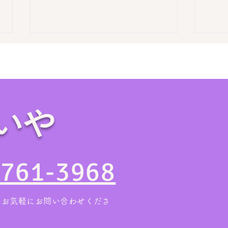
いや
【お盆の帰省時に要チェッ
【作
ク】実家の片付けは親族が集
6L
4761-3968
まる今がチャンス！
2日
。お気軽にお問い合わせくださ