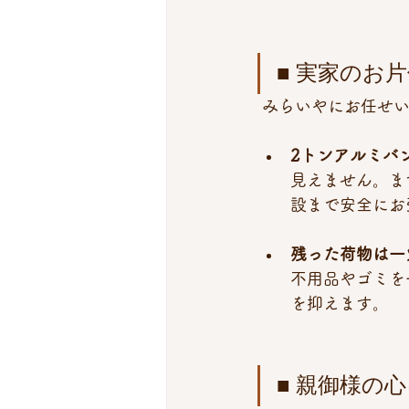
■ 実家のお
 みらいやにお任せ
2トンアルミバ
見えません。ま
設まで安全にお
残った荷物は一
不用品やゴミを
を抑えます。
■ 親御様の