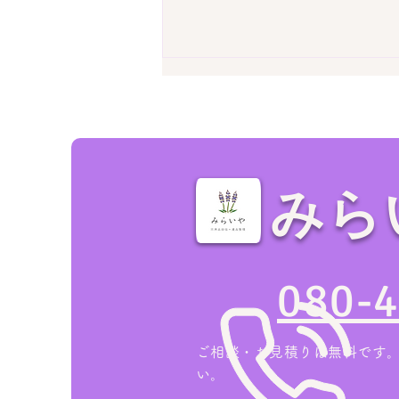
みら
家の売却・不動産査定前に！
空き家の「残置物撤去」で損
080-
をしない業者の選び方
ご相談・お見積りは無料です
い。