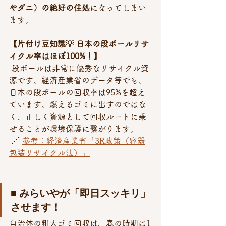
やダニ）の絶好の住処
になってしまい
ます。
【片付け豆知識💡 日本の段ボールリサ
イクル率はほぼ100%！】
 段ボールは非常に優秀なリサイクル資
源です。経済産業省のデータ等でも、
日本の段ボールの回収率は95%を超え
ています。燃えるゴミに出すのではな
く、正しく資源として回収ルートに乗
せることが環境保護に繋がります。
 🔗 
参考：経済産業省「3R政策（容器
包装リサイクル法）」
■ みらいやが「即日スッキリ」
させます！
自治体の粗大ゴミ回収は、春の時期は1