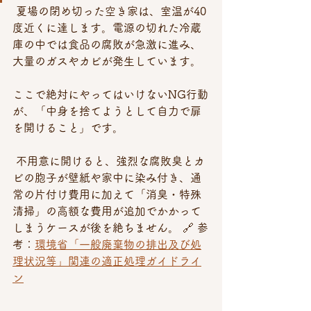
 夏場の閉め切った空き家は、室温が40
度近くに達します。電源の切れた冷蔵
庫の中では食品の腐敗が急激に進み、
大量のガスやカビが発生しています。 
ここで絶対にやってはいけないNG行動
が、「中身を捨てようとして自力で扉
を開けること」です。
 不用意に開けると、強烈な腐敗臭とカ
ビの胞子が壁紙や家中に染み付き、通
常の片付け費用に加えて「消臭・特殊
清掃」の高額な費用が追加でかかって
しまうケースが後を絶ちません。 🔗 参
考：
環境省「一般廃棄物の排出及び処
理状況等」関連の適正処理ガイドライ
ン