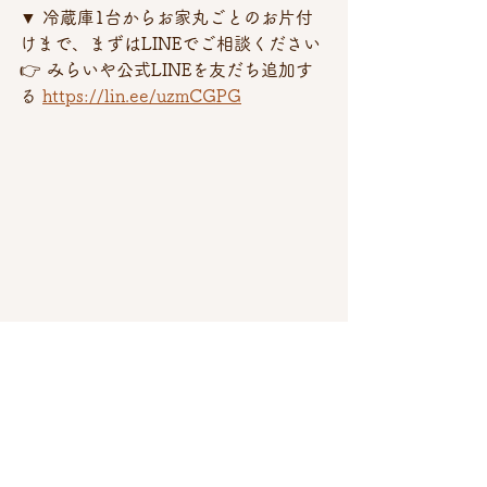
▼ 冷蔵庫1台からお家丸ごとのお片付
けまで、まずはLINEでご相談ください 
👉 みらいや公式LINEを友だち追加す
る 
https://lin.ee/uzmCGPG
遺品整理・想い出の整理
よくあるご質問・お悩み解決
お片付け・不用品処分の豆知識
すべて表示
最新記事