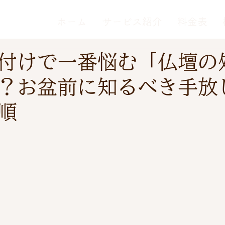
ホーム
サービス紹介
料金表
付けで一番悩む「仏壇の
？お盆前に知るべき手放
順