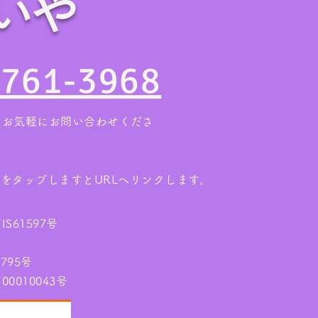
いや
【お盆の帰省時に要チェッ
【作
ク】実家の片付けは親族が集
6L
4761-3968
まる今がチャンス！
2日
。お気軽にお問い合わせくださ
ンをタップしますとURLへリンクします。
61597号
795号
010043号