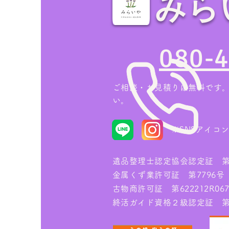
みら
家の売却・不動産査定前に！
空き家の「残置物撤去」で損
080-
をしない業者の選び方
ご相談・お見積りは無料です
い。
※
SNSアイコ
遺品整理士認定協会認定証 第IS
金属くず業許可証 第7796号
古物商許可証 第622212R067
終活ガイド資格２級認定証 第00