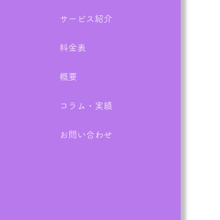
サービス紹介
業実績：泉南郡熊取町】
DK解体前の残置物撤去！
料金表
予定の作業を1日で完了
概要
コラム・実績
お問い合わせ