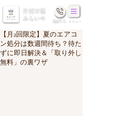
片付け屋
みらいや
​電話する
メニュー
【月2回限定】夏のエアコ
ン処分は数週間待ち？待た
ずに即日解決＆「取り外し
無料」の裏ワザ