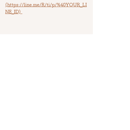
(https://line.me/R/ti/p/%40YOUR_LI
NE_ID) 
よくあるご質問・お悩み解決
お片付け・不用品処分の豆知識
すべて表示
最新記事