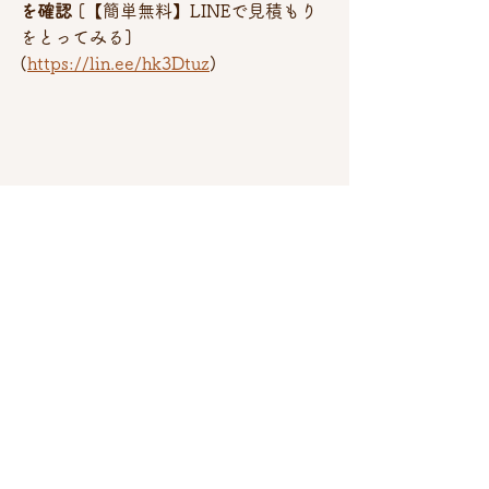
を確認
 [【簡単無料】LINEで見積もり
をとってみる] 
(
https://lin.ee/hk3Dtuz
)
よくあるご質問・お悩み解決
お片付け・不用品処分の豆知識
すべて表示
最新記事