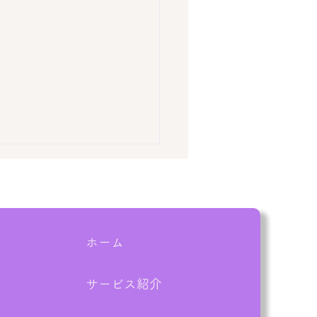
ホーム
サービス紹介
体で捨てられない！？物
庭の大量不用品を一括お