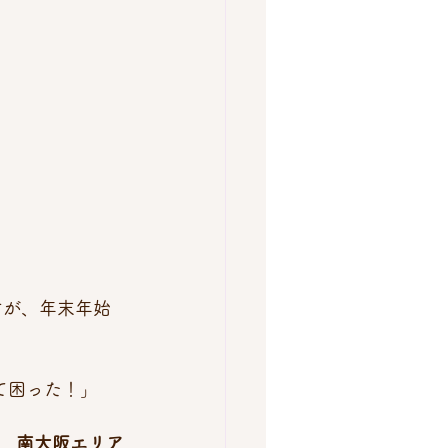
すが、年末年始
て困った！」
、
南大阪エリア