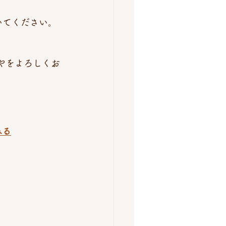
いてください。 
やをよろしくお
みる