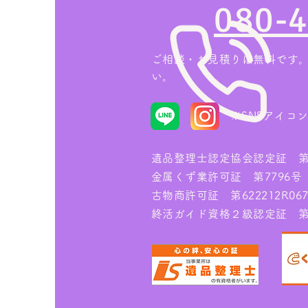
080-
をしない業者の選び方
ご相談・お見積りは無料です
い。
※
SNSアイコ
遺品整理士認定協会認定証 第IS
金属くず業許可証 第7796号
古物商許可証 第622212R067
終活ガイド資格２級認定証 第00