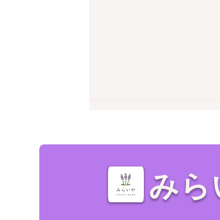
みら
家の売却・不動産査定前に！
空き家の「残置物撤去」で損