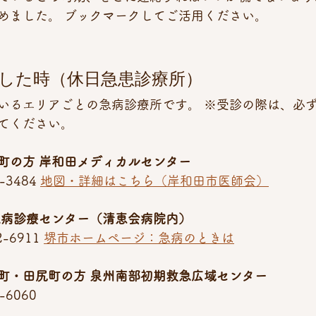
めました。 ブックマークしてご活用ください。
を崩した時（休日急患診療所）
いるエリアごとの急病診療所です。 ※受診の際は、必
てください。
町の方
岸和田メディカルセンター
3484 
地図・詳細はこちら（岸和田市医師会）
急病診療センター（清恵会病院内）
-6911 
堺市ホームページ：急病のときは
町・田尻町の方
泉州南部初期救急広域センター
-6060