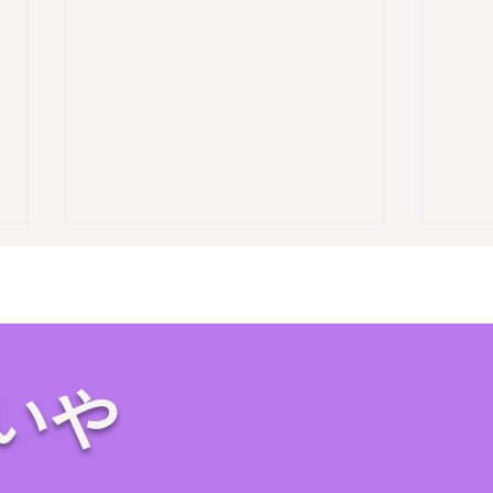
いや
【お盆の帰省時に要チェッ
自治
ク】実家の片付けは親族が集
置・