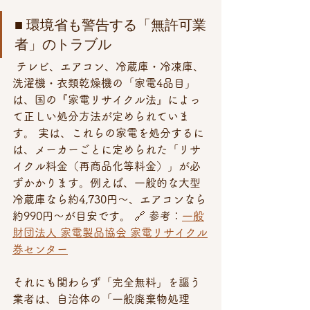
■ 環境省も警告する「無許可業
者」のトラブル
 テレビ、エアコン、冷蔵庫・冷凍庫、
洗濯機・衣類乾燥機の「家電4品目」
は、国の『家電リサイクル法』によっ
て正しい処分方法が定められていま
す。 実は、これらの家電を処分するに
は、メーカーごとに定められた「リサ
イクル料金（再商品化等料金）」が必
ずかかります。例えば、一般的な大型
冷蔵庫なら約4,730円〜、エアコンなら
約990円〜が目安です。 🔗 参考：
一般
財団法人 家電製品協会 家電リサイクル
券センター
それにも関わらず「完全無料」を謳う
業者は、自治体の「一般廃棄物処理