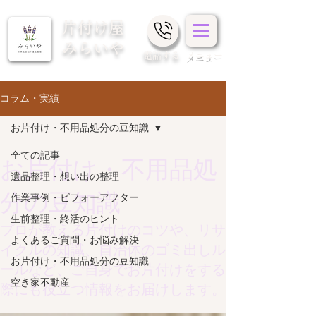
片付け屋
みらいや
​電話する
メニュー
コラム・実績
お片付け・不用品処分の豆知識
全ての記事
お片付け・不用品処
遺品整理・想い出の整理
分の豆知識
作業事例・ビフォーアフター
生前整理・終活のヒント
プロが教える片付けのコツや、リサ
よくあるご質問・お悩み解決
イクルの知識、自治体のゴミ出しル
お片付け・不用品処分の豆知識
ールなど、ご自身でお片付けをする
空き家不動産
際にも役立つ情報をお届けします。