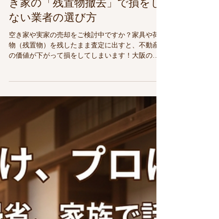
読了時間: 2分
家の売却・不動産査定前に！空
き家の「残置物撤去」で損をし
ない業者の選び方
空き家や実家の売却をご検討中ですか？家具や荷
物（残置物）を残したまま査定に出すと、不動産
の価値が下がって損をしてしまいます！大阪の
「みらいや」なら、片付けの徹底仕分けで費用を
抑え、作業後は信頼できる不動産業者や解体業
者、司法書士の無料紹介までワンストップでサポ
ート。追加料金なしで安心です。