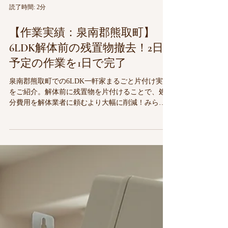
読了時間: 2分
【作業実績：泉南郡熊取町】
6LDK解体前の残置物撤去！2日
予定の作業を1日で完了
泉南郡熊取町での6LDK一軒家まるごと片付け実績
をご紹介。解体前に残置物を片付けることで、処
分費用を解体業者に頼むより大幅に削減！みらい