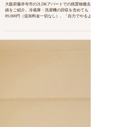
ト退去前の片付け！エアコン回
収込みで89,000円（追加料金な
し）
大阪府藤井寺市の2LDKアパートでの残置物撤去実
績をご紹介。冷蔵庫・洗濯機の回収を含めても
89,000円（追加料金一切なし）。「自力でやるより
プロに頼んだ方が早いし安い」とお客様にも大好
評。近隣への挨拶回りから駐車スペースの確保ま
で、トラブルゼロで安心の「みらいや」にお任せ
ください。