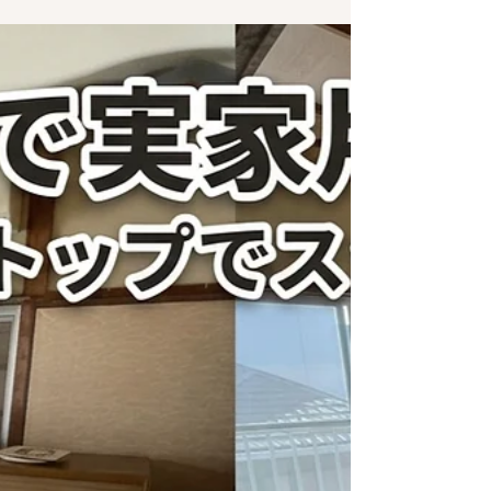
実家の片付けは親族が集まる今
がチャンス！
お盆休みの帰省は、実家の片付けについて親族で
話し合うベストタイミングです！放置すれば特定
空家として税金が高くなるリスクも。大阪の片付
け専門業者「みらいや」なら、遠方にお住まいで
も「鍵の受け渡し無料」で立ち会い不要。遺品整
理士が丁寧な仕分けと追加料金なしの明瞭会計で
サポートします。